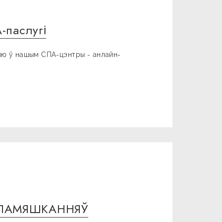
-паслугі
ыю ў нашым СПА-цэнтры - анлайн-
 ПАМЯШКАННЯЎ