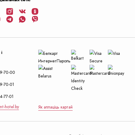
 і
29-70-00
9-70-01
4-77-01
nt-hotel.by
Як аплаціць картай