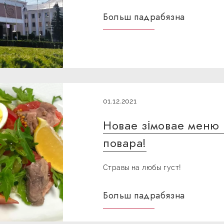
Больш падрабязна
01.12.2021
Новае зімовае меню
повара!
Стравы на любы густ!
Больш падрабязна