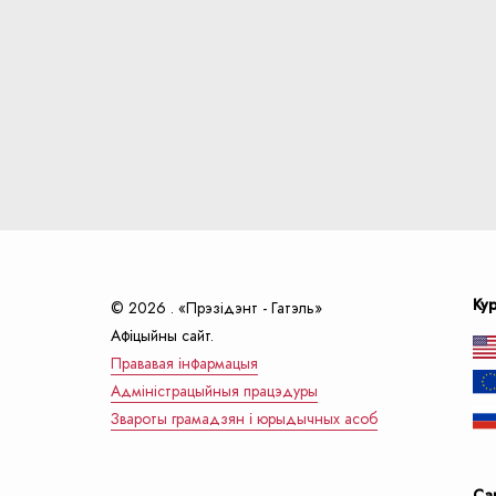
Ку
© 2026 . «Прэзiдэнт - Гатэль»
Афіцыйны сайт.
Прававая інфармацыя
Адмiнiстрацыйныя працэдуры
Звароты грамадзян і юрыдычных асоб
Са