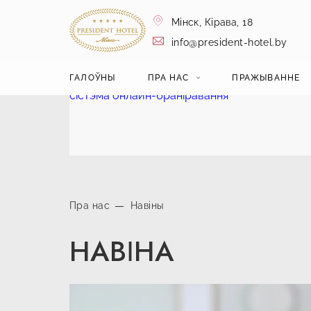
Мiнск,
Кiрава, 18
info@president-hotel.by
ГАЛОЎНЫ
ПРА НАС
ПРАЖЫВАННЕ
сістэма онлайн-браніравання
Пра нас
Навіны
НАВІНА