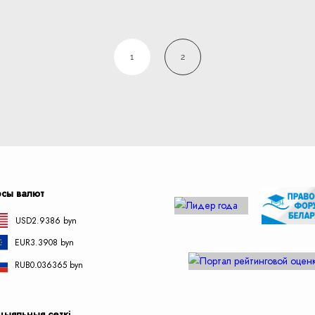
1
2
рсы валют
USD
2.9386 byn
EUR
3.3908 byn
RUB
0.036365 byn
цыяльныя сеткі