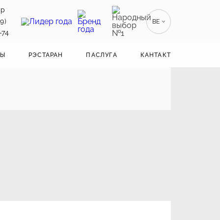
тр
9)
BE
-74
RU
РУССКИЙ
ЛЫ
РЭСТАРАН
ПАСЛУГА
КАНТАКТ
EN
ENGLISH
ZH
漢語