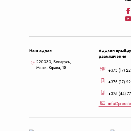
Наш адрас
Аддзел прыёму
размяшчэння
220030, Беларусь,
Мiнск,
Кiрава, 18
+375 (17) 2
+375 (17) 22
+375 (44) 77
info@preside