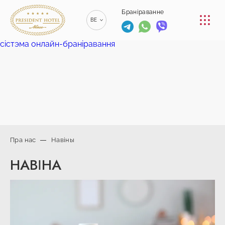
КАНФЕРЭНЦ-ЗАЛЫ
Браніраванне
BE
РЭСТАРАН
сістэма онлайн-браніравання
RU
РУССКИЙ
ПАСЛУГА
EN
ENGLISH
КАНТАКТ
ZH
漢語
+375 (17)
229-70-
Пра нас
Навіны
00
info@president-
+375 (17)
Браніраванне
НАВІНА
hotel.by
229-70-
Спа-цэнтр
01
+375 (29) 173-
+375
10-74
(44) 774-
77-01