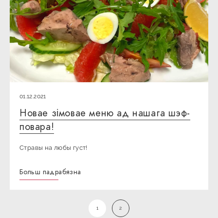
01.12.2021
Новае зімовае меню ад нашага шэф-
повара!
Стравы на любы густ!
Больш падрабязна
1
2