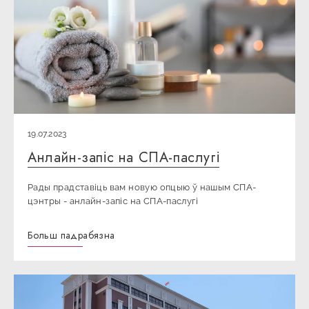
19.07.2023
Анлайн-запіс на СПА-паслугі
Рады прадставіць вам новую опцыю ў нашым СПА-
цэнтры - анлайн-запіс на СПА-паслугі
Больш падрабязна