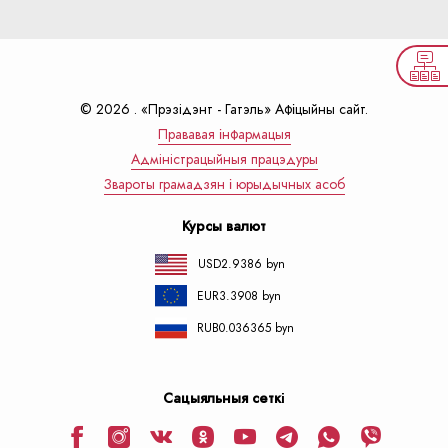
© 2026 . «Прэзiдэнт - Гатэль» Афіцыйны сайт.
Прававая інфармацыя
Адмiнiстрацыйныя працэдуры
Звароты грамадзян і юрыдычных асоб
Курсы валют
USD
2.9386 byn
EUR
3.3908 byn
RUB
0.036365 byn
Сацыяльныя сеткі