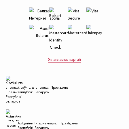
Як аплаціць картай
Кiраўнiцтва справамi Прэзiдэнта
Рэспублiкi Беларусь
Афіцыйны інтэрнет-партал Прэзідэнта
Рэспублікі Беларусь