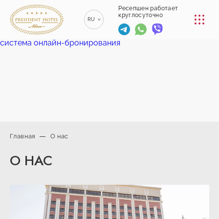
КОНФЕРЕНЦ-ЗАЛЫ
Ресепшен работает
круглосуточно
RU
РЕСТОРАНЫ
система онлайн-бронирования
EN
ENGLISH
УСЛУГИ
ZH
漢語
ТРАНСФЕР
BE
БЕЛАРУСКІ
КОНТАКТЫ
Главная
О нас
+375 (17)
О НАС
229-70-
info@president-
Ресепшен работает
00
круглосуточно
hotel.by
+375
Спа-центр
(44) 774-
+375 (29) 173-
77-01
10-74