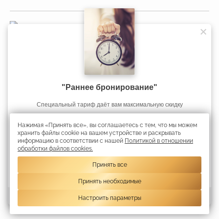
Управление делами Президента
Республики Беларусь
"Раннее бронирование"
Официальный интернет-портал
Избавьтесь от стресса и напряжения: попробуйте наш новый
Избавьтесь от стресса и напряжения: попробуйте наш новый
Если Вы планируете длительную поездку в Минск, то у нас для
Cпециальный тариф даёт вам максимальную скидку
Президента Республики Беларусь
тариф на проживание RELAX & SPA!
тариф на проживание RELAX & SPA!
Вас есть специальное предложение!
Нажимая «Принять все», вы соглашаетесь с тем, что мы можем
Скидка 45%
Получить скидку
хранить файлы cookie на вашем устройстве и раскрывать
информацию в соответствии с нашей
Политикой в отношении
Республиканское унитарное предприятие «Президент-Отель».
обработки файлов cookies.
Информация является собственностью гостиницы «Президент-Отель».
УНП 192750936 свидетельство выдано 02 марта 2023 года Минским
Принять все
городским исполнительным комитетом
Принять необходимые
Travelline 
Настроить параметры
Предыдущий слайд
След