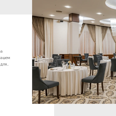
за
 нашем
 для
свежая
фрукты, и
едлагает
 меню a la
-шефа.