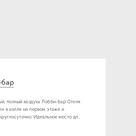
-бар
й, полный воздуха Лобби-бар Отеля
н в холле на первом этаже и
круглосуточно. Идеальное место для
енных бесед с коллегами и
 Наши бармены предложат вам