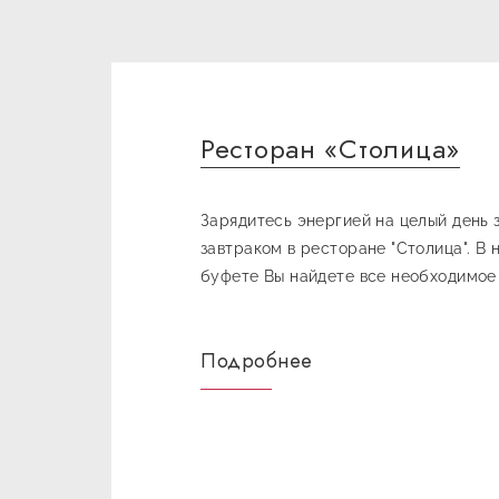
Ресторан «Столица»
Зарядитесь энергией на целый день 
завтраком в ресторане "Столица". В
буфете Вы найдете все необходимое
здорового завтрака: мюсли, йогурт, 
выпечка и авторские десерты, каши, 
Подробнее
многое другое.
Современный ресторан "Столица" пр
своим Гостям блюда традиционной
белорусской и европейской кухни по
carte в авторском исполнении бренд