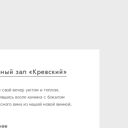
тный зал «Кревский»
 свой вечер уютом и теплом,
вшись возле камина с бокалом
сного вина из нашей новой винной
 или чашкой ароматного кофе
нее