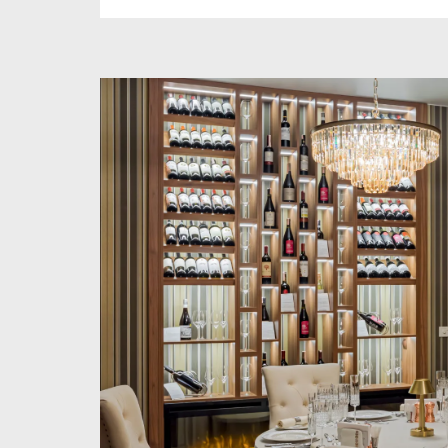
Зал оформлен в лёгкой классическо
неожиданными современными решен
Талант бренд-шефа Отеля покорит 
самых взыскательных Гостей!