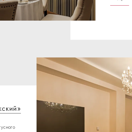
жский»
тусного