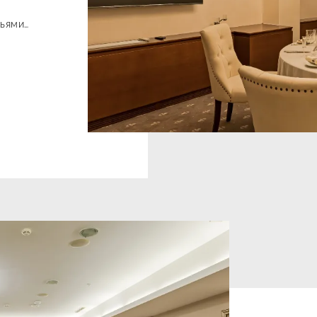
м
зьями