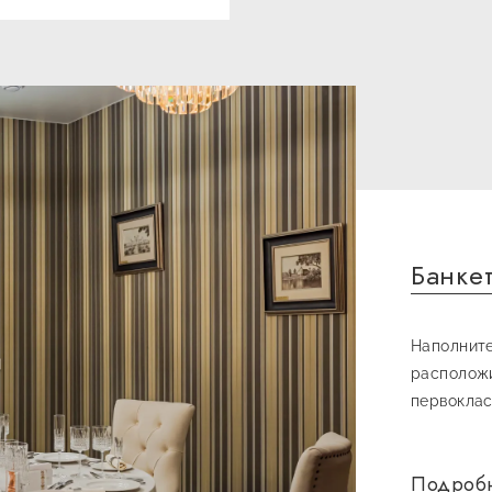
й манере с
иями.
наших
Банке
Наполните
расположи
первоклас
коллекции
Подроб