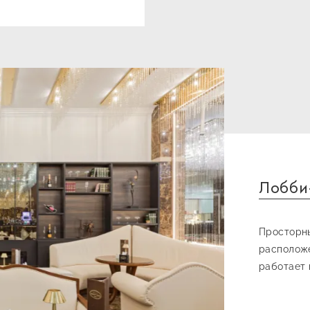
Лобби
Просторны
расположе
работает 
непринужд
друзьями.