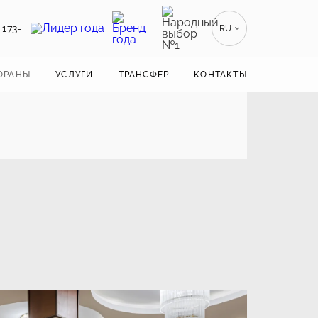
 173-
RU
EN
ENGLISH
ОРАНЫ
УСЛУГИ
ТРАНСФЕР
КОНТАКТЫ
ZH
漢語
BE
БЕЛАРУСКІ