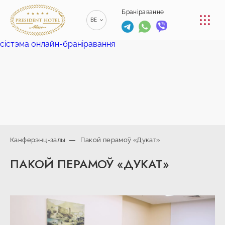
КАНФЕРЭНЦ-ЗАЛЫ
Браніраванне
BE
РЭСТАРАН
сістэма онлайн-браніравання
RU
РУССКИЙ
ПАСЛУГА
EN
ENGLISH
КАНТАКТ
ZH
漢語
+375 (17)
229-70-
Канферэнц-залы
Пакой перамоў «Дукат»
00
info@president-
+375 (17)
Браніраванне
ПАКОЙ ПЕРАМОЎ «ДУКАТ»
hotel.by
229-70-
Спа-цэнтр
01
+375 (29) 173-
+375
10-74
(44) 774-
77-01