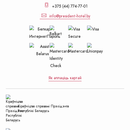
+375 (44) 774-77-01
info@president-hotel.by
Як аплаціць картай
Кiраўнiцтва справамi Прэзiдэнта
Рэспублiкi Беларусь