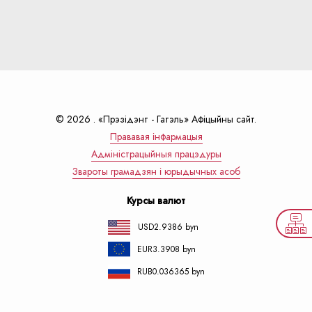
© 2026 . «Прэзiдэнт - Гатэль» Афіцыйны сайт.
Прававая інфармацыя
Адмiнiстрацыйныя працэдуры
Звароты грамадзян і юрыдычных асоб
Курсы валют
USD
2.9386 byn
EUR
3.3908 byn
RUB
0.036365 byn