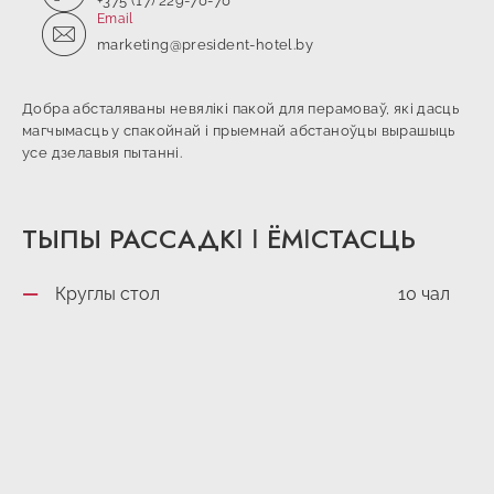
+375 (17) 229-70-70
Email
marketing@president-hotel.by
Добра абсталяваны невялікі пакой для перамоваў, які дасць
магчымасць у спакойнай і прыемнай абстаноўцы вырашыць
усе дзелавыя пытанні.
ТЫПЫ РАССАДКІ І ЁМІСТАСЦЬ
Круглы стол
10 чал