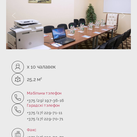
Папярэдні слайд
Наступ
Ўмяшчальнасць:
x
10 чалавек
Плошча:
2
25,2 м
Мабільны тэлефон
+375 (29) 197-36-16
Гарадскі тэлефон
+375 (17) 229-71-11
+375 (17) 229-70-71
Факс