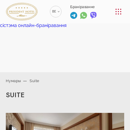
КАНФЕРЭНЦ-ЗАЛЫ
Браніраванне
BE
РЭСТАРАН
сістэма онлайн-браніравання
RU
РУССКИЙ
ПАСЛУГА
EN
ENGLISH
КАНТАКТ
ZH
漢語
+375 (17)
229-70-
Нумары
Suite
00
info@president-
+375 (17)
Браніраванне
SUITE
hotel.by
229-70-
Спа-цэнтр
01
+375 (29) 173-
+375
10-74
(44) 774-
77-01