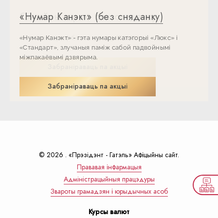
«Нумар Канэкт» (без сняданку)
Сямейны тарыф без сняданку
«Нумар Канэкт» (без сняданку)
Сямейны тарыф без сняданку
«Нумар Канэкт» - гэта нумары катэгорыі «Люкс» і
сямейны тарыф без сняданку (FAMILY -)
«Нумар Канэкт» - гэта нумары катэгорыі «Люкс» і
сямейны тарыф без сняданку (FAMILY -)
«Стандарт», злучаныя паміж сабой падвойнымі
«Стандарт», злучаныя паміж сабой падвойнымі
міжпакаёвымі дзвярыма.
міжпакаёвымі дзвярыма.
Забраніраваць па акцыі
Забраніраваць па акцыі
Забраніраваць па акцыі
Забраніраваць па акцыі
© 2026 . «Прэзiдэнт - Гатэль» Афіцыйны сайт.
Прававая інфармацыя
Адмiнiстрацыйныя працэдуры
Звароты грамадзян і юрыдычных асоб
Курсы валют