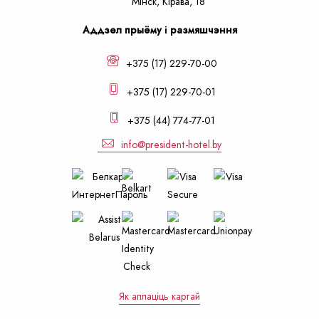
Мiнск,
Кiрава, 18
Аддзел прыёму і размяшчэння
+375 (17) 229-70-00
+375 (17) 229-70-01
+375 (44) 774-77-01
info@president-hotel.by
Як аплаціць картай