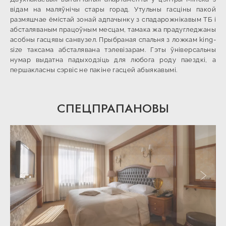
відам на маляўнічы стары горад. Утульны гасціны пакой
размяшчае ёмістай зонай адпачынку з спадарожнікавым ТБ і
абсталяваным працоўным месцам, тамака жа прадугледжаны
асобны гасцявы санвузел. Прыбраная спальня з ложкам king-
size таксама абсталявана тэлевізарам. Гэты ўніверсальны
нумар выдатна падыходзіць для любога роду паездкі, а
першакласны сэрвіс не пакіне гасцей абыякавымі.
СПЕЦПРАПАНОВЫ
Папярэдні слайд
Наступ