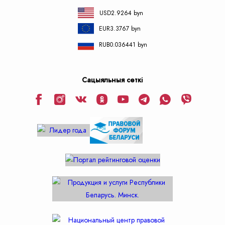
USD
2.9264 byn
EUR
3.3767 byn
RUB
0.036441 byn
Сацыяльныя сеткі