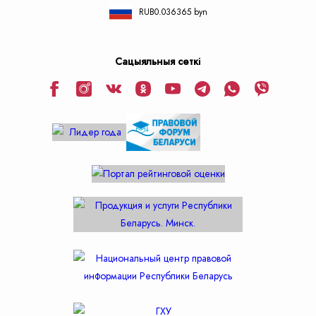
RUB
0.036365 byn
Сацыяльныя сеткі