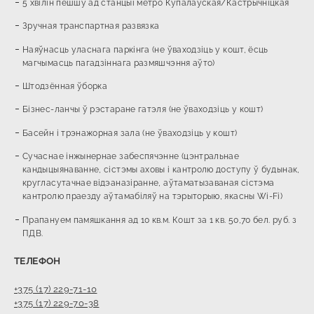
5 хвілін пешшу ад станцыі метро Купалаўская/Кастрычніцкая
Зручная транспартная развязка
Наяўнасць уласнага паркінга (не ўваходзіць у кошт, ёсць
магчымасць пагадзіннага размяшчэння аўто)
Штодзённая ўборка
Бізнес-ланчы ў рэстаране гатэля (не ўваходзіць у кошт)
Басейн і трэнажорная зала (не ўваходзіць у кошт)
Сучаснае інжынернае забеспячэнне (цэнтральнае
кандыцыянаванне, сістэмы аховы і кантролю доступу ў будынак,
кругласутачнае відэаназіранне, аўтаматызаваная сістэма
кантролю праезду аўтамабіляў на тэрыторыю, якасны Wi-Fi)
Прапануем памяшкання ад 10 кв.м. Кошт за 1 кв. 50,70 бел. руб. з
ПДВ.
ТЕЛЕФОН
+375 (17) 229-71-10
+375 (17) 229-70-38