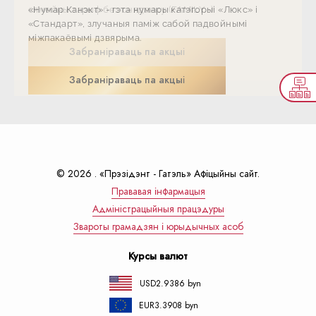
«Нумар Канэкт» - гэта нумары катэгорыі «Люкс» і
сямейны тарыф без сняданку (FAMILY -)
«Нумар Канэкт» - гэта нумары катэгорыі «Люкс» і
сямейны тарыф без сняданку (FAMILY -)
«Стандарт», злучаныя паміж сабой падвойнымі
«Стандарт», злучаныя паміж сабой падвойнымі
міжпакаёвымі дзвярыма.
міжпакаёвымі дзвярыма.
Забраніраваць па акцыі
Забраніраваць па акцыі
Забраніраваць па акцыі
Забраніраваць па акцыі
© 2026 . «Прэзiдэнт - Гатэль» Афіцыйны сайт.
Прававая інфармацыя
Адмiнiстрацыйныя працэдуры
Звароты грамадзян і юрыдычных асоб
Курсы валют
USD
2.9386 byn
EUR
3.3908 byn