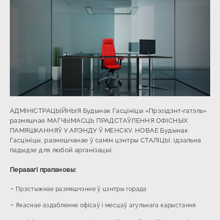
АДМІНІСТРАЦЫЙНЫЯ Будынак Гасцініцы «Прэзідэнт-гатэль»
размяшчае МАГЧЫМАСЦЬ ПРАДСТАЎЛЕННЯ ОФІСНЫХ
ПАМЯШКАННЯЎ У АРЭНДУ Ў МЕНСКУ. НОВАЕ Будынак
Гасцініцы, размешчанае ў самім цэнтры СТАЛІЦЫ, ідэальна
падыдзе для любой арганізацыі.
Перавагі прапановы:
Прэстыжнае размяшчэнне ў цэнтры горада
Якаснае аздабленне офісаў і месцаў агульнага карыстання