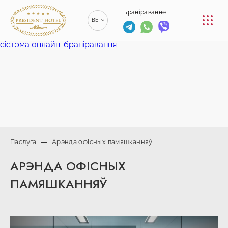
КАНФЕРЭНЦ-ЗАЛЫ
Браніраванне
BE
РЭСТАРАН
сістэма онлайн-браніравання
RU
РУССКИЙ
ПАСЛУГА
EN
ENGLISH
КАНТАКТ
ZH
漢語
+375 (17)
229-70-
Паслуга
Арэнда офісных памяшканняў
00
info@president-
+375 (17)
Браніраванне
АРЭНДА ОФІСНЫХ
hotel.by
229-70-
Спа-цэнтр
01
ПАМЯШКАННЯЎ
+375 (29) 173-
+375
10-74
(44) 774-
77-01