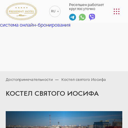
КОНФЕРЕНЦ-ЗАЛЫ
Ресепшен работает
круглосуточно
RU
РЕСТОРАНЫ
система онлайн-бронирования
EN
ENGLISH
УСЛУГИ
ZH
漢語
ТРАНСФЕР
BE
БЕЛАРУСКІ
КОНТАКТЫ
Достопримечательности
Костел святого Иосифа
+375 (17)
КОСТЕЛ СВЯТОГО ИОСИФА
229-70-
info@president-
Ресепшен работает
00
круглосуточно
hotel.by
+375
Спа-центр
(44) 774-
+375 (29) 173-
77-01
10-74