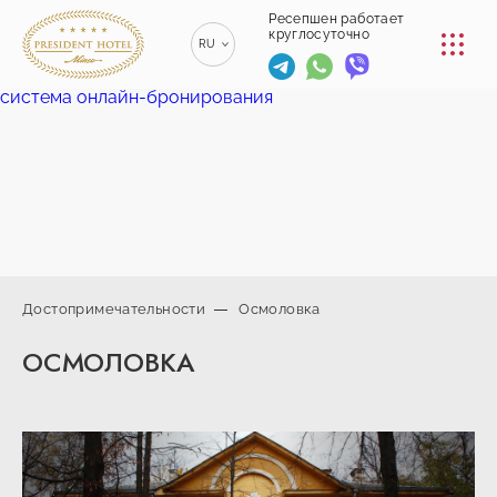
КОНФЕРЕНЦ-ЗАЛЫ
Ресепшен работает
круглосуточно
RU
РЕСТОРАНЫ
система онлайн-бронирования
EN
ENGLISH
УСЛУГИ
ZH
漢語
ТРАНСФЕР
BE
БЕЛАРУСКІ
КОНТАКТЫ
Достопримечательности
Осмоловка
+375 (17)
ОСМОЛОВКА
229-70-
info@president-
Ресепшен работает
00
круглосуточно
hotel.by
+375
Спа-центр
(44) 774-
+375 (29) 173-
77-01
10-74