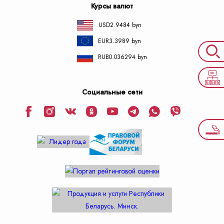
Курсы валют
USD
2.9484 byn
EUR
3.3989 byn
RUB
0.036294 byn
Социальные сети