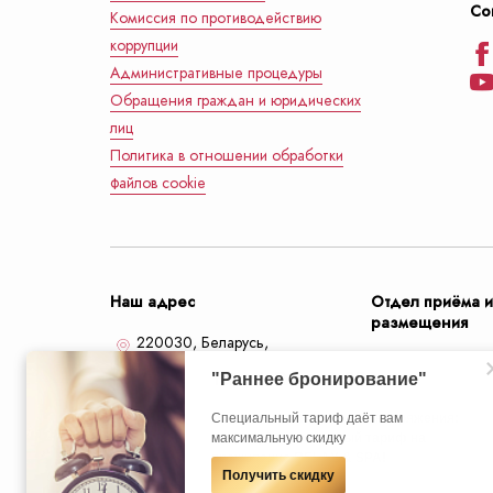
Со
Комиссия по противодействию
коррупции
Административные процедуры
Обращения граждан и юридических
лиц
Политика в отношении обработки
файлов cookie
Наш адрес
Отдел приёма 
размещения
220030, Беларусь,
Минск,
улица Кирова, 18
+375 (17) 2
"Раннее бронирование"
+375 (44) 77
Избавьтесь от стресса и напряжения:
Cпециальный тариф даёт вам
Если Вы планируете длительную поездку в
Избавьтесь от стресса и напряжения:
попробуйте наш новый тариф на
максимальную скидку
Минск, то у нас для Вас есть специальное
попробуйте наш новый тариф на
info@preside
проживание RELAX & SPA!
предложение!
проживание RELAX & SPA!
Получить скидку
Скидка 45%