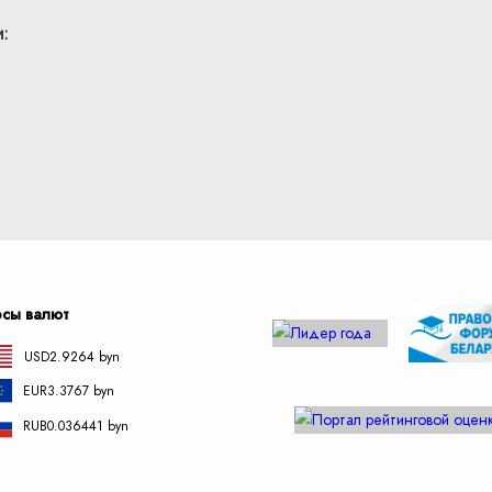
:
рсы валют
USD
2.9264 byn
EUR
3.3767 byn
RUB
0.036441 byn