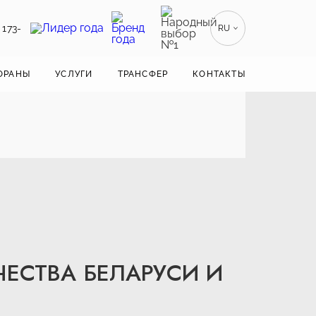
 173-
RU
EN
ENGLISH
ОРАНЫ
УСЛУГИ
ТРАНСФЕР
КОНТАКТЫ
ZH
漢語
BE
БЕЛАРУСКІ
ЧЕСТВА БЕЛАРУСИ И