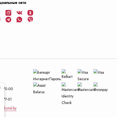
циальные сети
и
29-70-00
4-77-01
nt-hotel.by