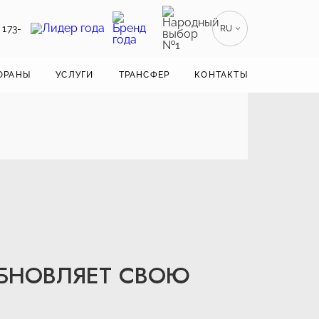
 173-
RU
EN
ENGLISH
ОРАНЫ
УСЛУГИ
ТРАНСФЕР
КОНТАКТЫ
ZH
漢語
BE
БЕЛАРУСКІ
ЗОБНОВЛЯЕТ СВОЮ