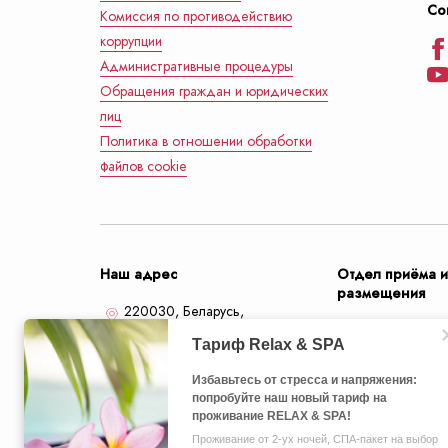
Со
Комиссия по противодействию
коррупции
Административные процедуры
Обращения граждан и юридических
лиц
Политика в отношении обработки
файлов cookie
Наш адрес
Отдел приёма 
размещения
220030, Беларусь,
Минск,
улица Кирова, 18
+375 (17) 2
"Раннее бронирование"
+375 (44) 77
Избавьтесь от стресса и напряжения:
Cпециальный тариф даёт вам
Если Вы планируете длительную поездку в
Избавьтесь от стресса и напряжения:
попробуйте наш новый тариф на
максимальную скидку
Минск, то у нас для Вас есть специальное
попробуйте наш новый тариф на
info@preside
проживание RELAX & SPA!
предложение!
проживание RELAX & SPA!
Получить скидку
Скидка 45%