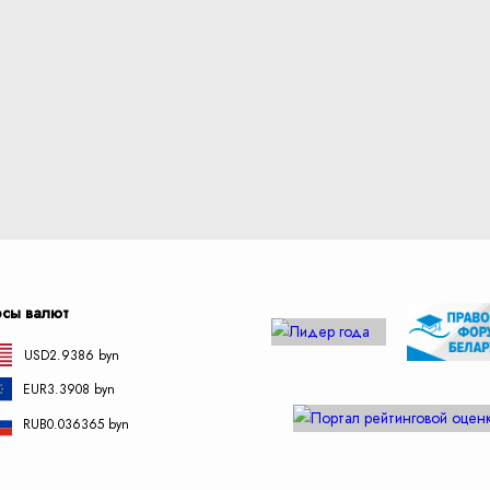
рсы валют
USD
2.9386 byn
EUR
3.3908 byn
RUB
0.036365 byn