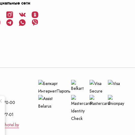
циальные сети
и
29-70-00
4-77-01
nt-hotel.by