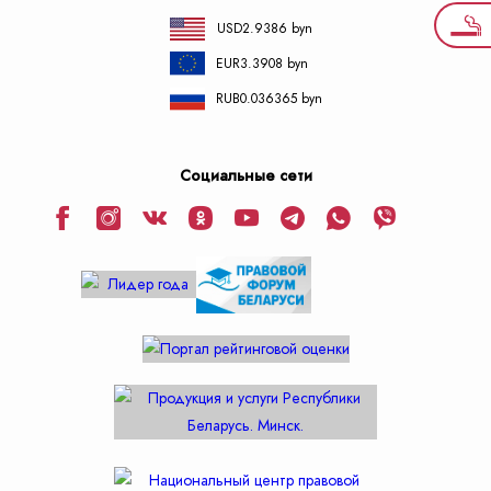
USD
2.9386 byn
EUR
3.3908 byn
RUB
0.036365 byn
Социальные сети