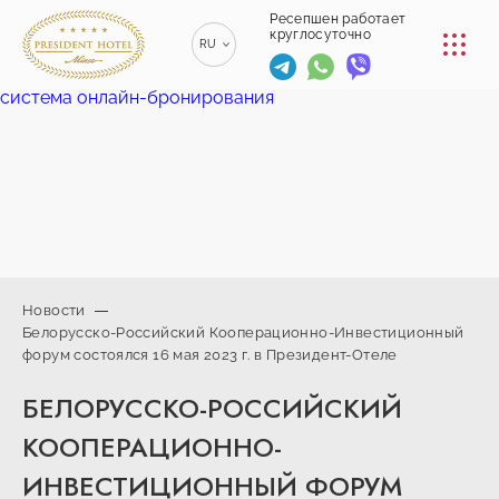
КОНФЕРЕНЦ-ЗАЛЫ
Ресепшен работает
круглосуточно
RU
РЕСТОРАНЫ
система онлайн-бронирования
EN
ENGLISH
УСЛУГИ
ZH
漢語
ТРАНСФЕР
BE
БЕЛАРУСКІ
КОНТАКТЫ
Новости
Белорусско-Российский Кооперационно-Инвестиционный
+375 (17)
форум состоялся 16 мая 2023 г. в Президент-Отеле
229-70-
info@president-
Ресепшен работает
00
круглосуточно
hotel.by
БЕЛОРУССКО-РОССИЙСКИЙ
+375
Спа-центр
(44) 774-
+375 (29) 173-
КООПЕРАЦИОННО-
77-01
10-74
ИНВЕСТИЦИОННЫЙ ФОРУМ