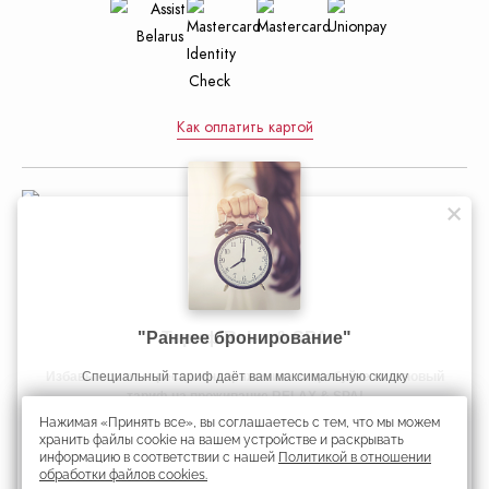
Как оплатить картой
Управление делами Президента
Республики Беларусь
"Раннее бронирование"
Официальный интернет-портал
Избавьтесь от стресса и напряжения: попробуйте наш новый
Избавьтесь от стресса и напряжения: попробуйте наш новый
Если Вы планируете длительную поездку в Минск, то у нас для
Cпециальный тариф даёт вам максимальную скидку
Президента Республики Беларусь
тариф на проживание RELAX & SPA!
тариф на проживание RELAX & SPA!
Вас есть специальное предложение!
Нажимая «Принять все», вы соглашаетесь с тем, что мы можем
Скидка 45%
Получить скидку
хранить файлы cookie на вашем устройстве и раскрывать
информацию в соответствии с нашей
Политикой в отношении
Республиканское унитарное предприятие «Президент-Отель».
обработки файлов cookies.
Информация является собственностью гостиницы «Президент-Отель».