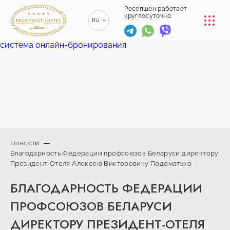
КОНФЕРЕНЦ-ЗАЛЫ
Ресепшен работает
круглосуточно
RU
РЕСТОРАНЫ
система онлайн-бронирования
EN
ENGLISH
УСЛУГИ
ZH
漢語
ТРАНСФЕР
BE
БЕЛАРУСКІ
КОНТАКТЫ
Новости
Благодарность Федерации профсоюзов Беларуси директору
+375 (17)
Президент-Отеля Алексею Викторовичу Подоматько
229-70-
info@president-
Ресепшен работает
00
круглосуточно
hotel.by
БЛАГОДАРНОСТЬ ФЕДЕРАЦИИ
+375
Спа-центр
(44) 774-
+375 (29) 173-
ПРОФСОЮЗОВ БЕЛАРУСИ
77-01
10-74
ДИРЕКТОРУ ПРЕЗИДЕНТ-ОТЕЛЯ