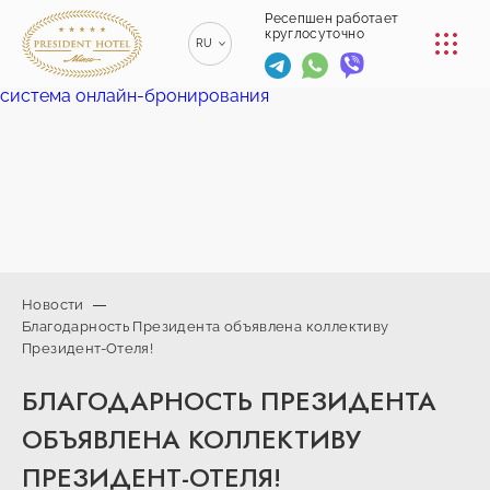
КОНФЕРЕНЦ-ЗАЛЫ
Ресепшен работает
круглосуточно
RU
РЕСТОРАНЫ
система онлайн-бронирования
EN
ENGLISH
УСЛУГИ
ZH
漢語
ТРАНСФЕР
BE
БЕЛАРУСКІ
КОНТАКТЫ
Новости
Благодарность Президента объявлена коллективу
+375 (17)
Президент-Отеля!
229-70-
info@president-
Ресепшен работает
00
круглосуточно
hotel.by
БЛАГОДАРНОСТЬ ПРЕЗИДЕНТА
+375
Спа-центр
(44) 774-
+375 (29) 173-
ОБЪЯВЛЕНА КОЛЛЕКТИВУ
77-01
10-74
ПРЕЗИДЕНТ-ОТЕЛЯ!