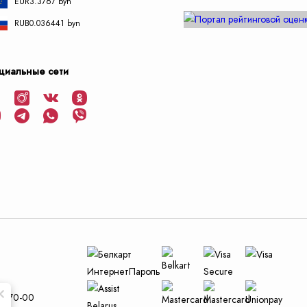
EUR
3.3767 byn
RUB
0.036441 byn
циальные сети
и
29-70-00