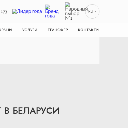
 173-
RU
EN
ENGLISH
ОРАНЫ
УСЛУГИ
ТРАНСФЕР
КОНТАКТЫ
ZH
漢語
BE
БЕЛАРУСКІ
 В БЕЛАРУСИ