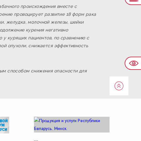
табачного происхождения вместе с
рение провоцирует развитие 18 форм рака
чки, желудка, молочной железы, шейки
родолжение курения негативно
о у курящих пациентов, по сравнению с
рой опухоли, снижается эффективность
ным способом снижения опасности для
Наве