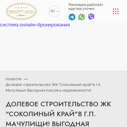
КОНФЕРЕНЦ-ЗАЛЫ
Ресепшен работает
круглосуточно
RU
РЕСТОРАНЫ
система онлайн-бронирования
EN
ENGLISH
УСЛУГИ
ZH
漢語
ТРАНСФЕР
BE
БЕЛАРУСКІ
КОНТАКТЫ
Новости
Долевое строительство ЖК "Соколиный край"в г.п.
+375 (17)
Мачулищи! Выгодная покупка недвижимости!
229-70-
info@president-
Ресепшен работает
00
круглосуточно
hotel.by
ДОЛЕВОЕ СТРОИТЕЛЬСТВО ЖК
+375
Спа-центр
(44) 774-
+375 (29) 173-
"СОКОЛИНЫЙ КРАЙ"В Г.П.
77-01
10-74
МАЧУЛИЩИ! ВЫГОДНАЯ