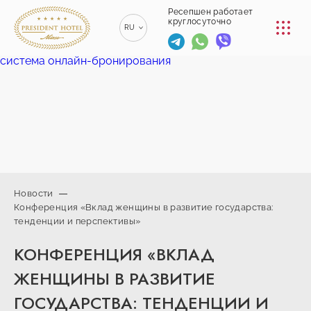
КОНФЕРЕНЦ-ЗАЛЫ
Ресепшен работает
круглосуточно
RU
РЕСТОРАНЫ
система онлайн-бронирования
EN
ENGLISH
УСЛУГИ
ZH
漢語
ТРАНСФЕР
BE
БЕЛАРУСКІ
КОНТАКТЫ
Новости
Конференция «Вклад женщины в развитие государства:
+375 (17)
тенденции и перспективы»
229-70-
info@president-
Ресепшен работает
00
круглосуточно
hotel.by
КОНФЕРЕНЦИЯ «ВКЛАД
+375
Спа-центр
(44) 774-
+375 (29) 173-
ЖЕНЩИНЫ В РАЗВИТИЕ
77-01
10-74
ГОСУДАРСТВА: ТЕНДЕНЦИИ И