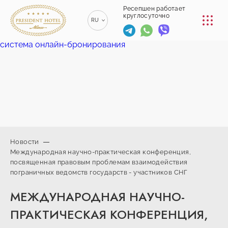
КОНФЕРЕНЦ-ЗАЛЫ
Ресепшен работает
круглосуточно
RU
РЕСТОРАНЫ
система онлайн-бронирования
EN
ENGLISH
УСЛУГИ
ZH
漢語
ТРАНСФЕР
BE
БЕЛАРУСКІ
КОНТАКТЫ
Новости
Международная научно-практическая конференция,
+375 (17)
посвященная правовым проблемам взаимодействия
229-70-
info@president-
Ресепшен работает
пограничных ведомств государств - участников СНГ
00
круглосуточно
hotel.by
+375
Спа-центр
МЕЖДУНАРОДНАЯ НАУЧНО-
(44) 774-
+375 (29) 173-
77-01
ПРАКТИЧЕСКАЯ КОНФЕРЕНЦИЯ,
10-74