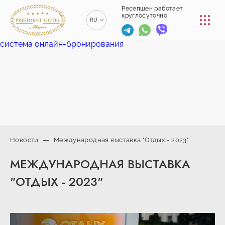
КОНФЕРЕНЦ-ЗАЛЫ
Ресепшен работает
круглосуточно
RU
РЕСТОРАНЫ
система онлайн-бронирования
EN
ENGLISH
УСЛУГИ
ZH
漢語
ТРАНСФЕР
BE
БЕЛАРУСКІ
КОНТАКТЫ
Новости
Международная выставка "Отдых - 2023"
+375 (17)
МЕЖДУНАРОДНАЯ ВЫСТАВКА
229-70-
info@president-
Ресепшен работает
00
круглосуточно
hotel.by
"ОТДЫХ - 2023"
+375
Спа-центр
(44) 774-
+375 (29) 173-
77-01
10-74