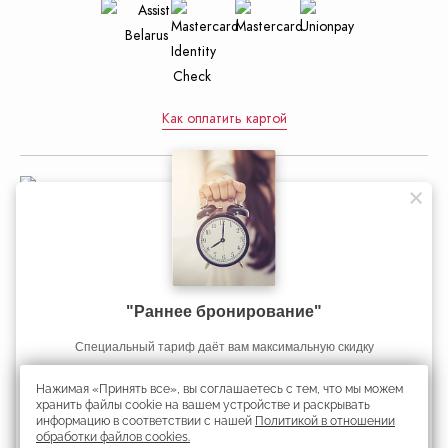
Как оплатить картой
Управление делами Президента
Республики Беларусь
"Раннее бронирование"
Официальный интернет-портал
Избавьтесь от стресса и напряжения: попробуйте наш новый
Избавьтесь от стресса и напряжения: попробуйте наш новый
Если Вы планируете длительную поездку в Минск, то у нас для
Cпециальный тариф даёт вам максимальную скидку
Президента Республики Беларусь
тариф на проживание RELAX & SPA!
тариф на проживание RELAX & SPA!
Вас есть специальное предложение!
Нажимая «Принять все», вы соглашаетесь с тем, что мы можем
Скидка 45%
Получить скидку
хранить файлы cookie на вашем устройстве и раскрывать
информацию в соответствии с нашей
Политикой в отношении
Республиканское унитарное предприятие «Президент-Отель».
обработки файлов cookies.