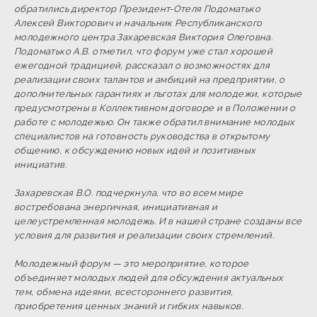
обратились директор Президент-Отеля Подоматько
Алексей Викторович и начальник Республиканского
молодежного центра Захаревская Виктория Олеговна.
Подоматько А.В. отметил, что форум уже стал хорошей
ежегодной традицией, рассказал о возможностях для
реализации своих талантов и амбиций на предприятии, о
дополнительных гарантиях и льготах для молодежи, которые
предусмотрены в Коллективном договоре и в Положении о
работе с молодежью. Он также обратил внимание молодых
специалистов на готовность руководства в открытому
общению, к обсуждению новых идей и позитивных
инициатив.
Захаревская В.О. подчеркнула, что во всем мире
востребована энергичная, инициативная и
целеустремленная молодежь. И в нашей стране созданы все
условия для развития и реализации своих стремлений.
Молодежный форум — это мероприятие, которое
объединяет молодых людей для обсуждения актуальных
тем, обмена идеями, всестороннего развития,
приобретения ценных знаний и гибких навыков.