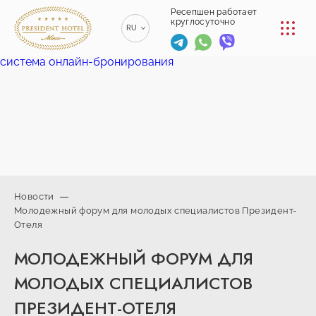
КОНФЕРЕНЦ-ЗАЛЫ
Ресепшен работает
круглосуточно
RU
РЕСТОРАНЫ
система онлайн-бронирования
EN
ENGLISH
УСЛУГИ
ZH
漢語
ТРАНСФЕР
BE
БЕЛАРУСКІ
КОНТАКТЫ
Новости
Молодежный форум для молодых специалистов Президент-
+375 (17)
Отеля
229-70-
info@president-
Ресепшен работает
00
круглосуточно
hotel.by
МОЛОДЕЖНЫЙ ФОРУМ ДЛЯ
+375
Спа-центр
(44) 774-
+375 (29) 173-
МОЛОДЫХ СПЕЦИАЛИСТОВ
77-01
10-74
ПРЕЗИДЕНТ-ОТЕЛЯ