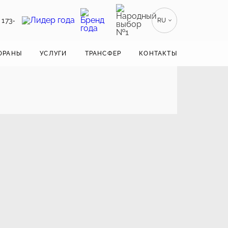
 173-
RU
EN
ENGLISH
ОРАНЫ
УСЛУГИ
ТРАНСФЕР
КОНТАКТЫ
ZH
漢語
BE
БЕЛАРУСКІ