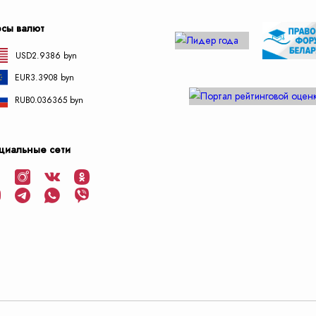
рсы валют
USD
2.9386 byn
EUR
3.3908 byn
RUB
0.036365 byn
циальные сети