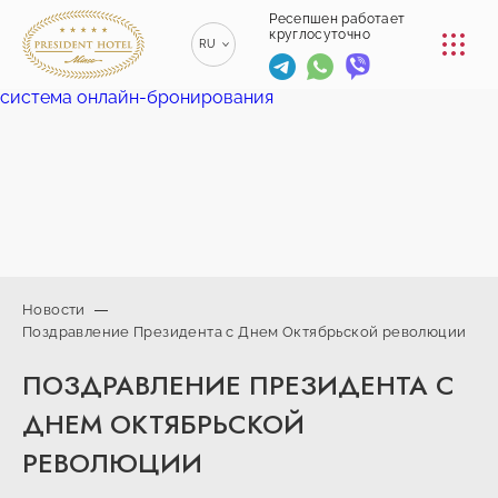
КОНФЕРЕНЦ-ЗАЛЫ
Ресепшен работает
круглосуточно
RU
РЕСТОРАНЫ
система онлайн-бронирования
EN
ENGLISH
УСЛУГИ
ZH
漢語
ТРАНСФЕР
BE
БЕЛАРУСКІ
КОНТАКТЫ
Новости
Поздравление Президента с Днем Октябрьской революции
+375 (17)
229-70-
info@president-
Ресепшен работает
ПОЗДРАВЛЕНИЕ ПРЕЗИДЕНТА С
00
круглосуточно
hotel.by
+375
Спа-центр
ДНЕМ ОКТЯБРЬСКОЙ
(44) 774-
+375 (29) 173-
РЕВОЛЮЦИИ
77-01
10-74