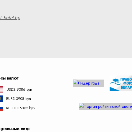
t-hotel.by
рсы валют
USD
2.9386 byn
EUR
3.3908 byn
RUB
0.036365 byn
циальные сети