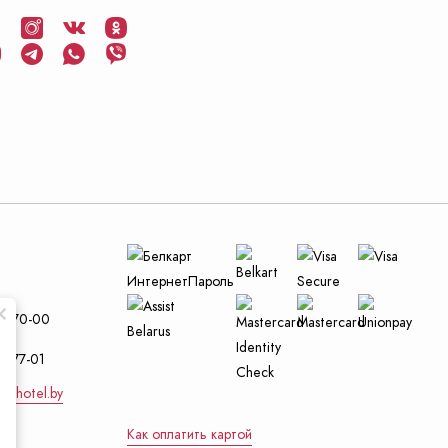
и
29-70-00
4-77-01
nt-hotel.by
Как оплатить картой