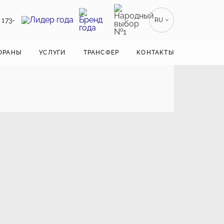
 173-
RU
EN
ENGLISH
ОРАНЫ
УСЛУГИ
ТРАНСФЕР
КОНТАКТЫ
ZH
漢語
BE
БЕЛАРУСКІ