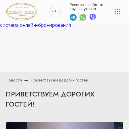
КОНФЕРЕНЦ-ЗАЛЫ
Ресепшен работает
круглосуточно
RU
РЕСТОРАНЫ
система онлайн-бронирования
EN
ENGLISH
УСЛУГИ
ZH
漢語
ТРАНСФЕР
BE
БЕЛАРУСКІ
КОНТАКТЫ
Новости
Приветствуем дорогих гостей!
+375 (17)
ПРИВЕТСТВУЕМ ДОРОГИХ
229-70-
info@president-
Ресепшен работает
00
круглосуточно
hotel.by
ГОСТЕЙ!
+375
Спа-центр
(44) 774-
+375 (29) 173-
77-01
10-74