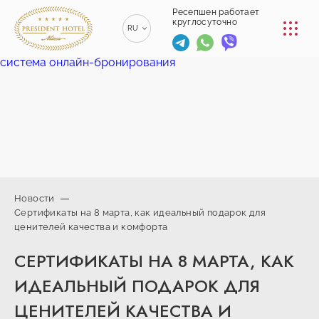
КОНФЕРЕНЦ-ЗАЛЫ
Ресепшен работает
круглосуточно
RU
РЕСТОРАНЫ
система онлайн-бронирования
EN
ENGLISH
УСЛУГИ
ZH
漢語
ТРАНСФЕР
BE
БЕЛАРУСКІ
КОНТАКТЫ
Новости
Сертификаты на 8 марта, как идеальный подарок для
+375 (17)
ценителей качества и комфорта
229-70-
info@president-
Ресепшен работает
00
круглосуточно
hotel.by
СЕРТИФИКАТЫ НА 8 МАРТА, КАК
+375
Спа-центр
(44) 774-
+375 (29) 173-
ИДЕАЛЬНЫЙ ПОДАРОК ДЛЯ
77-01
10-74
ЦЕНИТЕЛЕЙ КАЧЕСТВА И