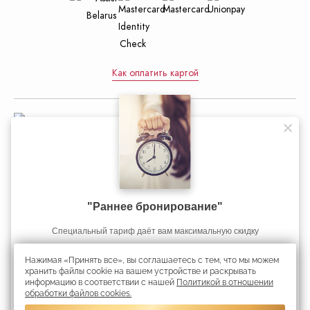
Как оплатить картой
Управление делами Президента
Республики Беларусь
"Раннее бронирование"
Официальный интернет-портал
Избавьтесь от стресса и напряжения: попробуйте наш новый
Избавьтесь от стресса и напряжения: попробуйте наш новый
Если Вы планируете длительную поездку в Минск, то у нас для
Cпециальный тариф даёт вам максимальную скидку
Президента Республики Беларусь
тариф на проживание RELAX & SPA!
тариф на проживание RELAX & SPA!
Вас есть специальное предложение!
Нажимая «Принять все», вы соглашаетесь с тем, что мы можем
Скидка 45%
Получить скидку
хранить файлы cookie на вашем устройстве и раскрывать
информацию в соответствии с нашей
Политикой в отношении
Республиканское унитарное предприятие «Президент-Отель».
обработки файлов cookies.
Информация является собственностью гостиницы «Президент-Отель».