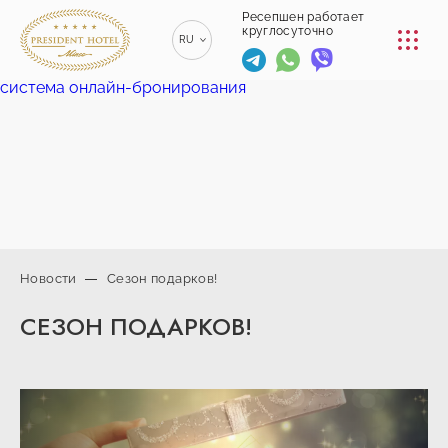
КОНФЕРЕНЦ-ЗАЛЫ
Ресепшен работает
круглосуточно
RU
РЕСТОРАНЫ
система онлайн-бронирования
EN
ENGLISH
УСЛУГИ
ZH
漢語
ТРАНСФЕР
BE
БЕЛАРУСКІ
КОНТАКТЫ
Новости
Сезон подарков!
+375 (17)
СЕЗОН ПОДАРКОВ!
229-70-
info@president-
Ресепшен работает
00
круглосуточно
hotel.by
+375
Спа-центр
(44) 774-
+375 (29) 173-
77-01
10-74