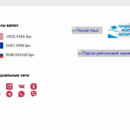
рсы валют
USD
2.9386 byn
EUR
3.3908 byn
RUB
0.036365 byn
циальные сети