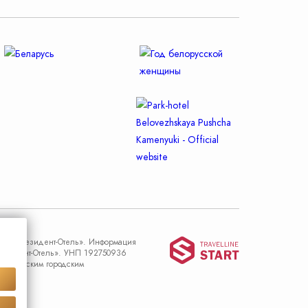
Travel
ие «Президент-Отель». Информация
Президент-Отель». УНП 192750936
ода Минским городским