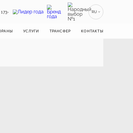
 173-
RU
EN
ENGLISH
ОРАНЫ
УСЛУГИ
ТРАНСФЕР
КОНТАКТЫ
ZH
漢語
BE
БЕЛАРУСКІ