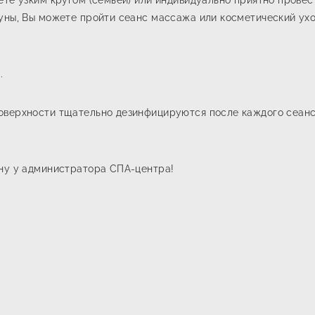
ете узким кругом (семьей) или индивидуально приятно провес
уны, Вы можете пройти сеанс массажа или косметический уход
.
оверхности тщательно дезинфицируются после каждого сеанса
ону у администратора СПА-центра!