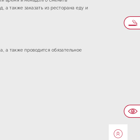
ти время и ненадолго сменить
, а также заказать из ресторана еду и
, а также проводится обязательное
Наве