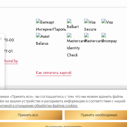
и
29-70-00
4-77-01
nt-hotel.by
Как оплатить картой
имая «Принять все», вы соглашаетесь с тем, что мы можем хранить файлы
Республиканское унитарное предприят
kie на вашем устройстве и раскрывать информацию в соответствии с нашей
является собственностью гостиницы «
итикой в отношении обработки файлов cookies.
свидетельство выдано 02 марта 2023 г
Следующий слайд
иальный интернет-портал
исполнительным комитетом
Принять все
Принять необходимые
идента Республики Беларусь