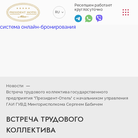
КОНФЕРЕНЦ-ЗАЛЫ
Ресепшен работает
круглосуточно
RU
РЕСТОРАНЫ
система онлайн-бронирования
EN
ENGLISH
УСЛУГИ
ZH
漢語
ТРАНСФЕР
BE
БЕЛАРУСКІ
КОНТАКТЫ
Новости
Встреча трудового коллектива государственного
+375 (17)
предприятия "Президент-Отель" с начальником управления
229-70-
info@president-
Ресепшен работает
ГАИ ГУВД Мингорисполкома Сергеем Бабичем
00
круглосуточно
hotel.by
+375
Спа-центр
ВСТРЕЧА ТРУДОВОГО
(44) 774-
+375 (29) 173-
77-01
КОЛЛЕКТИВА
10-74