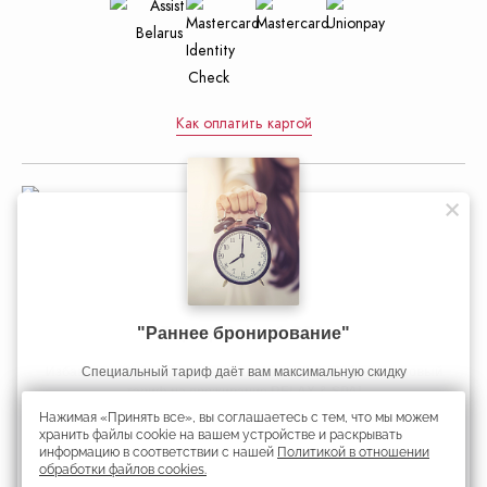
Как оплатить картой
Управление делами Президента
Республики Беларусь
"Раннее бронирование"
Официальный интернет-портал
Избавьтесь от стресса и напряжения: попробуйте наш новый
Избавьтесь от стресса и напряжения: попробуйте наш новый
Если Вы планируете длительную поездку в Минск, то у нас для
Cпециальный тариф даёт вам максимальную скидку
Президента Республики Беларусь
тариф на проживание RELAX & SPA!
тариф на проживание RELAX & SPA!
Вас есть специальное предложение!
Нажимая «Принять все», вы соглашаетесь с тем, что мы можем
Скидка 45%
Получить скидку
хранить файлы cookie на вашем устройстве и раскрывать
информацию в соответствии с нашей
Политикой в отношении
Республиканское унитарное предприятие «Президент-Отель».
обработки файлов cookies.
Информация является собственностью гостиницы «Президент-Отель».