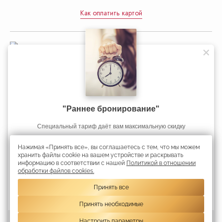
Как оплатить картой
Управление делами Президента
Республики Беларусь
"Раннее бронирование"
Официальный интернет-портал
Избавьтесь от стресса и напряжения: попробуйте наш новый
Избавьтесь от стресса и напряжения: попробуйте наш новый
Если Вы планируете длительную поездку в Минск, то у нас для
Cпециальный тариф даёт вам максимальную скидку
Президента Республики Беларусь
тариф на проживание RELAX & SPA!
тариф на проживание RELAX & SPA!
Вас есть специальное предложение!
Нажимая «Принять все», вы соглашаетесь с тем, что мы можем
Скидка 45%
Получить скидку
хранить файлы cookie на вашем устройстве и раскрывать
информацию в соответствии с нашей
Политикой в отношении
Республиканское унитарное предприятие «Президент-Отель».
обработки файлов cookies.
Информация является собственностью гостиницы «Президент-Отель».
УНП 192750936 свидетельство выдано 02 марта 2023 года Минским
Принять все
городским исполнительным комитетом
Принять необходимые
Travelline 
Настроить параметры