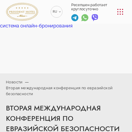
КОНФЕРЕНЦ-ЗАЛЫ
Ресепшен работает
круглосуточно
RU
РЕСТОРАНЫ
система онлайн-бронирования
EN
ENGLISH
УСЛУГИ
ZH
漢語
ТРАНСФЕР
BE
БЕЛАРУСКІ
КОНТАКТЫ
Новости
Вторая международная конференция по евразийской
+375 (17)
безопасности
229-70-
info@president-
Ресепшен работает
00
круглосуточно
hotel.by
ВТОРАЯ МЕЖДУНАРОДНАЯ
+375
Спа-центр
(44) 774-
+375 (29) 173-
КОНФЕРЕНЦИЯ ПО
77-01
10-74
ЕВРАЗИЙСКОЙ БЕЗОПАСНОСТИ