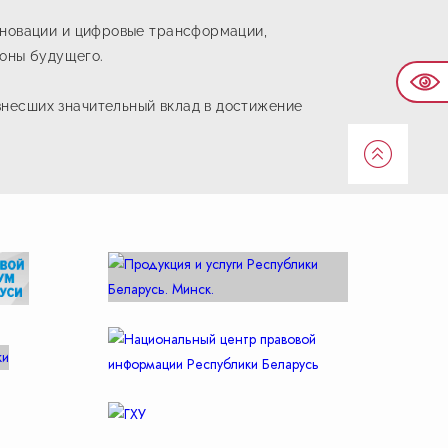
нновации и цифровые трансформации,
ионы будущего.
несших значительный вклад в достижение
Наве