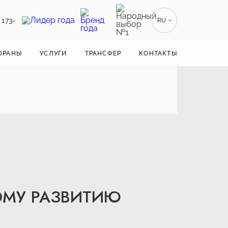
 173-
RU
EN
ENGLISH
ОРАНЫ
УСЛУГИ
ТРАНСФЕР
КОНТАКТЫ
ZH
漢語
BE
БЕЛАРУСКІ
ОМУ РАЗВИТИЮ