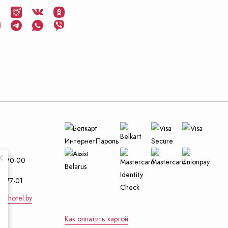
и
29-70-00
4-77-01
nt-hotel.by
Как оплатить картой