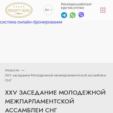
КОНФЕРЕНЦ-ЗАЛЫ
Ресепшен работает
круглосуточно
RU
РЕСТОРАНЫ
система онлайн-бронирования
EN
ENGLISH
УСЛУГИ
ZH
漢語
ТРАНСФЕР
BE
БЕЛАРУСКІ
КОНТАКТЫ
Новости
XXV заседание Молодежной межпарламентской ассамблеи
+375 (17)
СНГ
229-70-
info@president-
Ресепшен работает
00
круглосуточно
hotel.by
XXV ЗАСЕДАНИЕ МОЛОДЕЖНОЙ
+375
Спа-центр
(44) 774-
+375 (29) 173-
МЕЖПАРЛАМЕНТСКОЙ
77-01
10-74
АССАМБЛЕИ СНГ