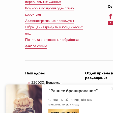
персональных данных
Со
Комиссия по противодействию
коррупции
Административные процедуры
Обращения граждан и юридических
лиц
Политика в отношении обработки
файлов cookie
Наш адрес
Отдел приёма 
размещения
220030, Беларусь,
Минск,
улица Кирова, 18
+375 (17) 2
"Раннее бронирование"
+375 (44) 77
Избавьтесь от стресса и напряжения:
Cпециальный тариф даёт вам
Если Вы планируете длительную поездку в
Избавьтесь от стресса и напряжения:
попробуйте наш новый тариф на
максимальную скидку
Минск, то у нас для Вас есть специальное
попробуйте наш новый тариф на
info@preside
проживание RELAX & SPA!
предложение!
проживание RELAX & SPA!