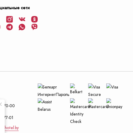
циальные сети
и
29-70-00
4-77-01
nt-hotel.by