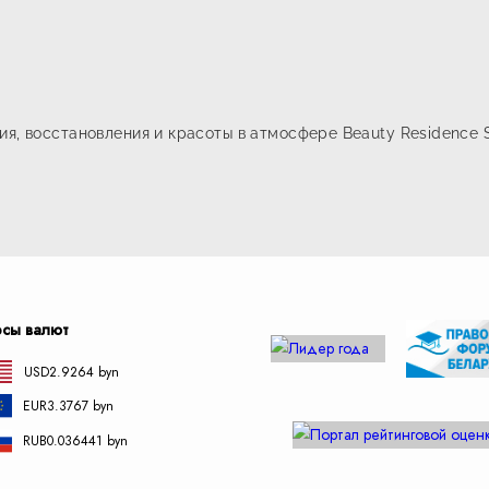
я, восстановления и красоты в атмосфере Beauty Residence S
рсы валют
USD
2.9264 byn
EUR
3.3767 byn
RUB
0.036441 byn