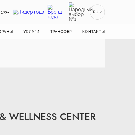
 173-
RU
EN
ENGLISH
ОРАНЫ
УСЛУГИ
ТРАНСФЕР
КОНТАКТЫ
ZH
漢語
BE
БЕЛАРУСКІ
 & WELLNESS CENTER