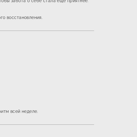
обы забота о себе стала ещё приятнее.
го восстановления.
ритм всей неделе.