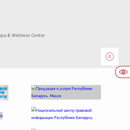
pa & Wellness Center.
Наве