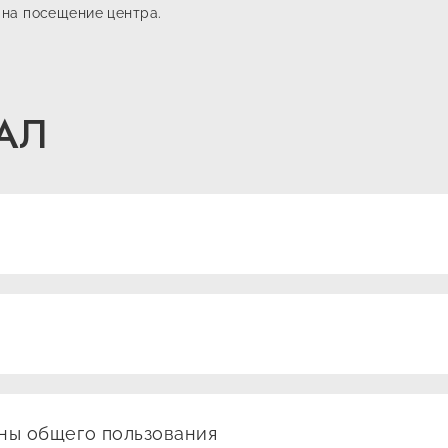
на посещение центра.
АЛ
ПРОДОЛЖИТЕЛЬНОСТЬ СЕА
ЕДИНИЦА ИЗМЕРЕНИЯ
(+ПРЕБЫВАНИЕ В РАЗДЕВАЛК
1 посещение
60 минут
КОЛИЧЕСТ
ПОСЕЩЕН
уны общего пользования