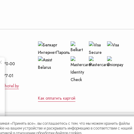
12 посеще
.
и
29-70-00
4-77-01
nt-hotel.by
Как оплатить картой
имая «Принять все», вы соглашаетесь с тем, что мы можем хранить файлы
Республиканское унитарное предприят
kie на вашем устройстве и раскрывать информацию в соответствии с нашей
является собственностью гостиницы «
итикой в отношении обработки файлов cookies.