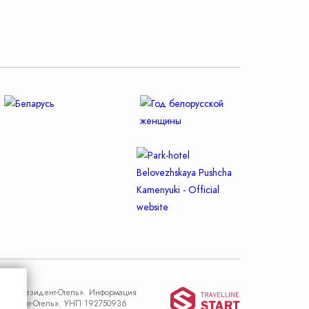
ний
821,40
Travel
ие «Президент-Отель». Информация
Президент-Отель». УНП 192750936