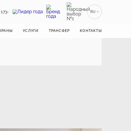
 173-
RU
EN
ENGLISH
ОРАНЫ
УСЛУГИ
ТРАНСФЕР
КОНТАКТЫ
ZH
漢語
BE
БЕЛАРУСКІ