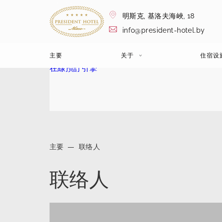
Президент-Отель
Гостиница в Минске
明斯克,
基洛夫海峽, 18
info@president-hotel.by
主要
关于
住宿设
在線預訂引擎
主要
联络人
联络人