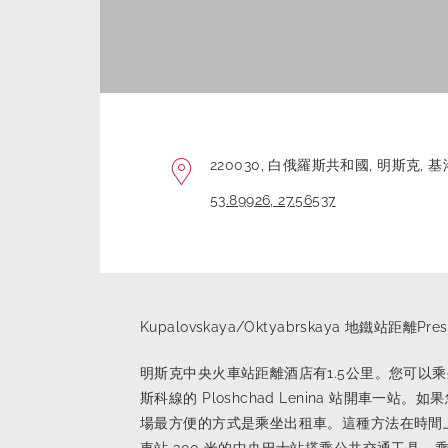
地址:
220030, 白俄羅斯共和國,
明斯克,
基
坐標:
53.89926, 27.56537
到那裡怎麼走
Kupalovskaya/Oktyabrskaya 地鐵站距離P
明斯克中央火車站距離酒店有1.5公里。您可以乘坐
斯科線的 Ploshchad Lenina 站開車
場最方便的方式是乘坐出租車。這種方法在時間上