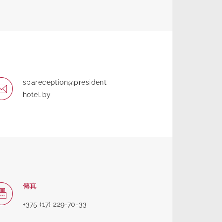
spareception@president-
hotel.by
傳真
+375 (17) 229-70-33