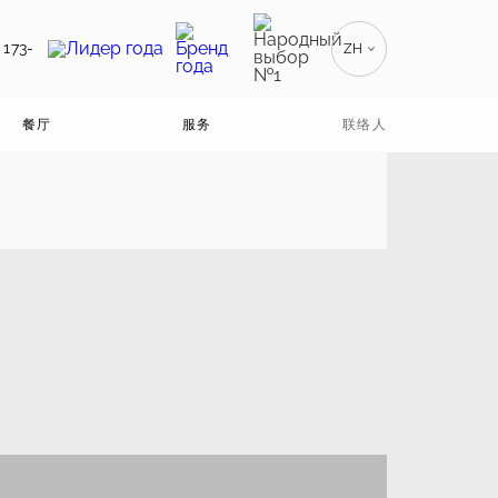
 173-
ZH
RU
РУССКИЙ
餐厅
服务
联络人
EN
ENGLISH
BE
БЕЛАРУСКІ