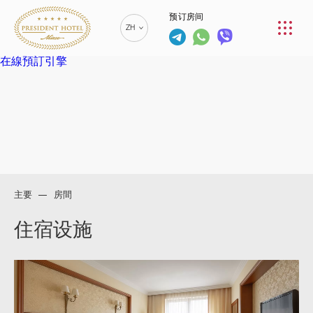
预订房间
餐厅
ZH
服务
在線預訂引擎
RU
РУССКИЙ
联络人
EN
ENGLISH
BE
БЕЛАРУСКІ
+375 (17)
229-70-
00
主要
房間
+375 (17)
info@president-
预订房间
229-70-
hotel.by
住宿设施
01
SPA中心 +375
+375
(29) 173-10-74
(44) 774-
77-01