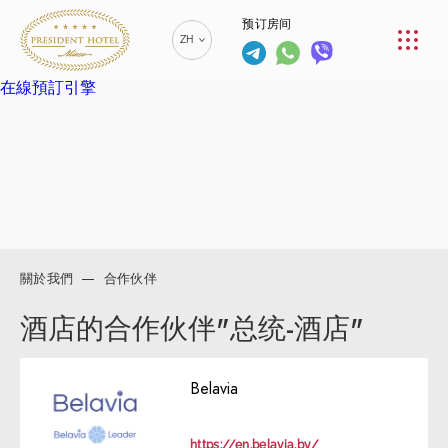
预订房间
餐厅
ZH
服务
在線預訂引擎
RU
РУССКИЙ
联络人
EN
ENGLISH
BE
БЕЛАРУСКІ
+375 (17)
229-70-
00
關於我們
合作伙伴
+375 (17)
info@president-
预订房间
229-70-
hotel.by
酒店的合作伙伴"总统-酒店"
01
SPA中心 +375
+375
(29) 173-10-74
(44) 774-
Belavia
77-01
https://en.belavia.by/