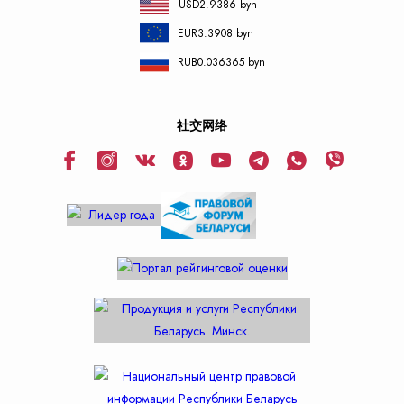
USD
2.9386 byn
EUR
3.3908 byn
RUB
0.036365 byn
社交网络