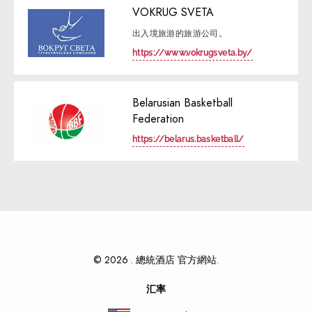
VOKRUG SVETA
出入境旅游的旅游公司。
https://www.vokrugsveta.by/
Belarusian Basketball
Federation
https://belarus.basketball/
© 2026 . 總統酒店 官方網站.
汇率