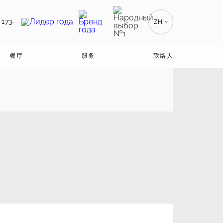
 173-
ZH
RU
РУССКИЙ
餐厅
服务
联络人
EN
ENGLISH
BE
БЕЛАРУСКІ