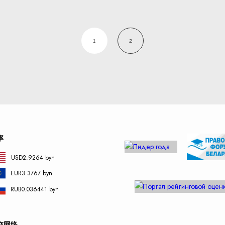
1
2
率
USD
2.9264 byn
EUR
3.3767 byn
RUB
0.036441 byn
交网络