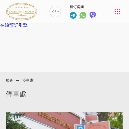
预订房间
餐厅
ZH
服务
在線預訂引擎
RU
РУССКИЙ
联络人
EN
ENGLISH
BE
БЕЛАРУСКІ
+375 (17)
229-70-
00
服务
停車處
+375 (17)
info@president-
预订房间
229-70-
hotel.by
停車處
01
SPA中心 +375
+375
(29) 173-10-74
(44) 774-
77-01