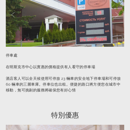
上一張幻燈片
下一張
停車處
在明斯克市中心以實惠的價格提供有人看守的停車場
酒店客人可以全天候使用可停放 23 輛車的安全地下停車場和可停放
60 輛車的三層車庫。停車位也出租。便捷的路口將方便您在城市中
移動，無可挑剔的服務將確保您有好心情
特別優惠